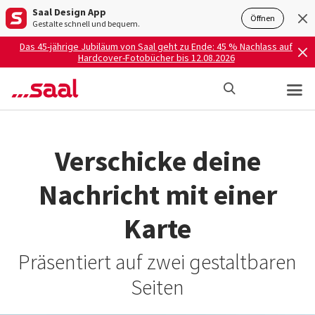
Saal Design App
Öffnen
Gestalte schnell und bequem.
Das 45-jährige Jubiläum von Saal geht zu Ende: 45 % Nachlass auf
Hardcover-Fotobücher bis 12.08.2026
Verschicke deine
Nachricht mit einer
Karte
Präsentiert auf zwei gestaltbaren
Seiten