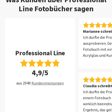
Line Fotobücher sagen
Marianne schrei
Ich durfte die Pr
ausprobieren. Ge
Fotobuch mit ei
Professional Line
Acrylglas und Kun
hervorragend aus
habe ich in Fotop
4,9/5
Der Druck der F
wunderbar zur Gel
aus 2940
Kundenmeinungen
Originaltreue Wi
Claudia schreib
leuchtenden Farb
Ich durfte die Pr
mich eine super
einem Fotobuch 
in Buchformat. D
wirklich beeindr
Software war kei
Ergebnis, das gel