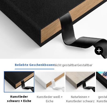
Beliebte Geschenkboxen
Nicht gestaltbar
Gestaltbar
Kunstleder
Kunstleder weiß +
Naturleinen +
gestal
schwarz + Eiche
Eiche
Kunstleder schwarz
Kunstl