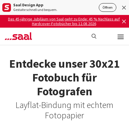
Saal Design App
Öffnen
Gestalte schnell und bequem.
Das 45-jährige Jubiläum von Saal geht zu Ende: 45 % Nachlass auf
Hardcover-Fotobücher bis 12.08.2026
Entdecke unser 30x21
Fotobuch für
Fotografen
Layflat-Bindung mit echtem
Fotopapier