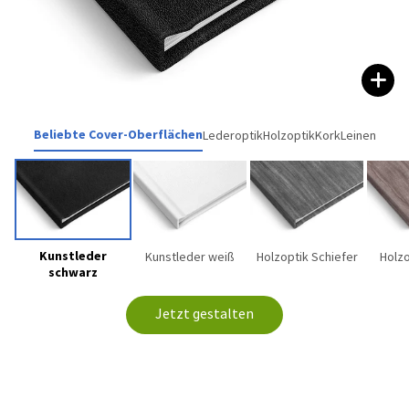
Beliebte Cover-Oberflächen
Lederoptik
Holzoptik
Kork
Leinen
Kunstleder
Kunstleder weiß
Holzoptik Schiefer
Holzo
schwarz
Jetzt gestalten