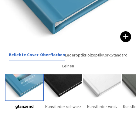
Beliebte Cover-Oberflächen
Lederoptik
Holzoptik
Kork
Standard
Leinen
glänzend
Kunstleder schwarz
Kunstleder weiß
Kunstl