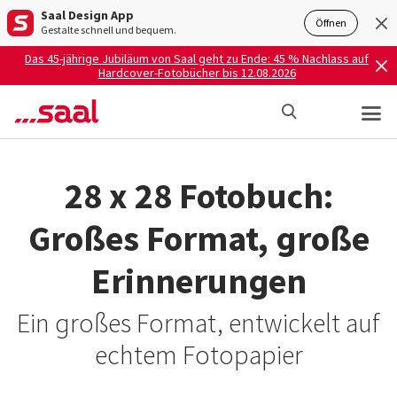
Saal Design App
Öffnen
Gestalte schnell und bequem.
Das 45-jährige Jubiläum von Saal geht zu Ende: 45 % Nachlass auf
Hardcover-Fotobücher bis 12.08.2026
28 x 28 Fotobuch:
Großes Format, große
Erinnerungen
Ein großes Format, entwickelt auf
echtem Fotopapier