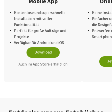
Mobile App
Onli
Kostenlose und superschnelle
Keine Insta
Installation mit voller
Einfacher u
Funktionalität
die Design
Perfekt für große Aufträge und
Entwerfen 
Projekte
Smartphone
Verfügbar für Android und iOS
Download
Je
Auch im App Store erhältlich