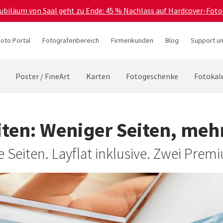
Jubiläum von Saal geht zu Ende: 45 % Nachlass auf Hardcover-Foto
hoto Portal
Fotografenbereich
Firmenkunden
Blog
Support un
Poster / FineArt
Karten
Fotogeschenke
Fotokal
eiten: Weniger Seiten, meh
e Seiten. Layflat inklusive. Zwei Prem