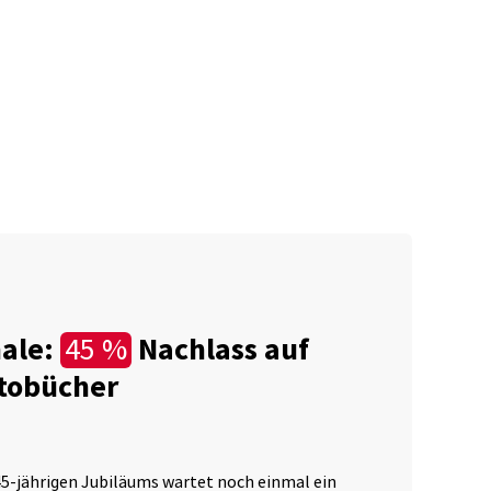
nale:
Nachlass auf
45 %
1
tobücher
De
Erl
5-jährigen Jubiläums wartet noch einmal ein
wat