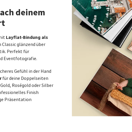
nach deinem
rt
Layflat-Bindung als
mit
 Classic glänzend über
ik. Perfekt für
d Eventfotografie.
icheres Gefühl in der Hand
r
für deine Doppelseiten
: Gold, Roségold oder Silber
ofessionelles Finish
ge Präsentation