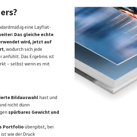
ers?
ndardmäßig eine Layflat-
eiter: Das gleiche echte
erwendet wird, jetzt auf
rt
, wodurch sich jede
 anfühlt. Das Ergebnis ist
rkt – selbst wenn es mit
ierte Bildauswahl
hast und
und nicht dünn
spürbares Gewicht und
agen
 Portfolio
übergibst, bei
ist wie der Druck