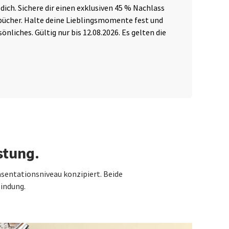
ich. Sichere dir einen exklusiven 45 % Nachlass
meh
bücher. Halte deine Lieblingsmomente fest und
24,
nliches. Gültig nur bis 12.08.2026. Es gelten die
Gül
stung.
räsentationsniveau konzipiert. Beide
Bindung.