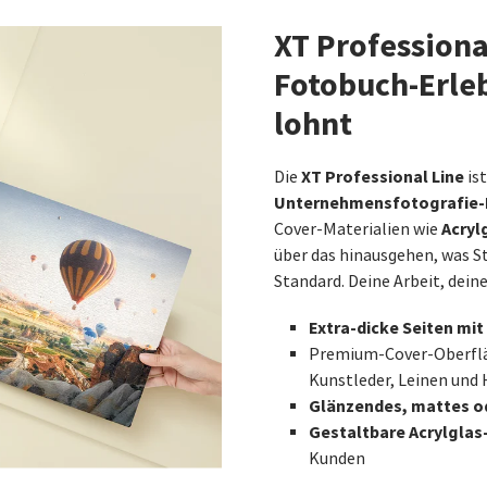
XT Professiona
Fotobuch-Erlebn
lohnt
XT Professional Line
Die
ist
Unternehmensfotografie-
Acryl
Cover-Materialien wie
über das hinausgehen, was S
Standard. Deine Arbeit, dein
Extra-dicke Seiten mit
Premium-Cover-Oberfläc
Kunstleder, Leinen und
Glänzendes, mattes od
Gestaltbare Acrylgla
Kunden