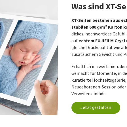
Was sind XT-Se
XT-Seiten bestehen aus ech
stabilen 600 g/m² Karton ka
dickes, hochwertiges Gefühl 
echtem FUJIFILM Crysta
auf
gleiche Druckqualität wie all
zusätzlichem Gewicht und Prä
Erhältlich in zwei Linien: d
Gemacht für Momente, in den
kuratierte Hochzeitsgalerie, 
Neugeborenen-Session oder e
Verweilen einlädt.
Jetzt gestalten