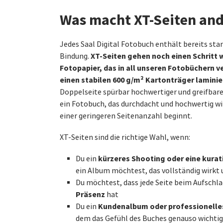
Was macht XT-Seiten and
Jedes Saal Digital Fotobuch enthält bereits sta
XT-Seiten gehen noch einen Schritt w
Bindung.
Fotopapier, das in all unseren Fotobüchern v
einen stabilen 600 g/m² Kartonträger laminie
Doppelseite spürbar hochwertiger und greifbarer
ein Fotobuch, das durchdacht und hochwertig wi
einer geringeren Seitenanzahl beginnt.
XT-Seiten sind die richtige Wahl, wenn:
kürzeres Shooting oder eine kurat
Du ein
ein Album möchtest, das vollständig wirkt 
Du möchtest, dass jede Seite beim Aufschl
Präsenz
hat
Kundenalbum oder professionelles
Du ein
dem das Gefühl des Buches genauso wichtig 