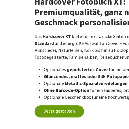
Hardcover Fotobuch XT:
Premiumqualität, ganz 
Geschmack personalisie
Hardcover XT
Das
bietet dir extra dicke Seiten 
Standard
und eine große Auswahl an Cover – von
Kunstleder, Naturleinen, Kork bis hin zu Holzopt
Fotobegeisterte, Familienalben, Reisebücher un
gepolstertes Cover
Optionales
für ein we
Glänzendes, mattes oder Silk-Fotopapie
Metallic-Spezialveredelungen
Optionale
Ohne Barcode-Option
für ein sauberes, pr
Optionale Geschenkbox für eine hochwerti
Jetzt gestalten