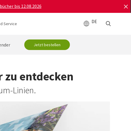
bücher bis 12.08.2026
DE
d Service
ender
Jetzt bestellen
r zu entdecken
ium-Linien.