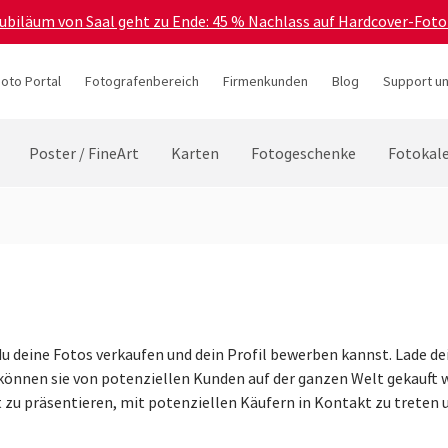
Jubiläum von Saal geht zu Ende: 45 % Nachlass auf Hardcover-Foto
hoto Portal
Fotografenbereich
Firmenkunden
Blog
Support un
Poster / FineArt
Karten
Fotogeschenke
Fotokal
du deine Fotos verkaufen und dein Profil bewerben kannst. Lade dei
können sie von potenziellen Kunden auf der ganzen Welt gekauft w
it zu präsentieren, mit potenziellen Käufern in Kontakt zu treten 