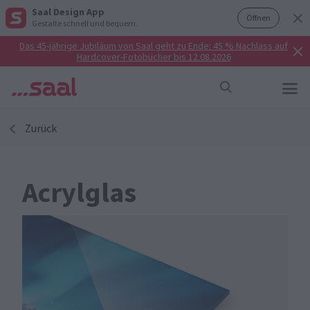
Saal Design App
Öffnen
Gestalte schnell und bequem.
Das 45-jährige Jubiläum von Saal geht zu Ende: 45 % Nachlass auf
Hardcover-Fotobücher bis 12.08.2026
Zurück
Acrylglas