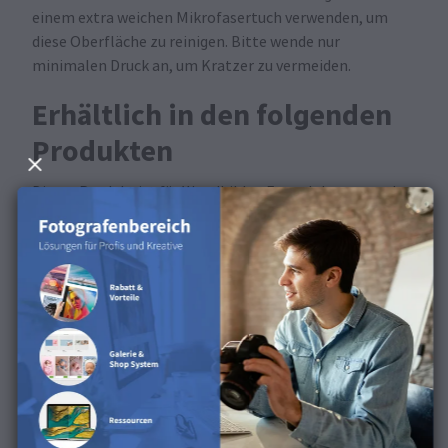
einem extra weichen Mikrofasertuch verwenden, um
diese Oberfläche zu reinigen. Bitte wende nur
minimalen Druck an, um Kratzer zu vermeiden.
Erhältlich in den folgenden
Produkten
Dieses Produkt ist für Wandbilder, Fotoplaketten und
Professional Line Fotobücher erhältlich.
Entdecke die Oberfläche in
unserem Produktvideo