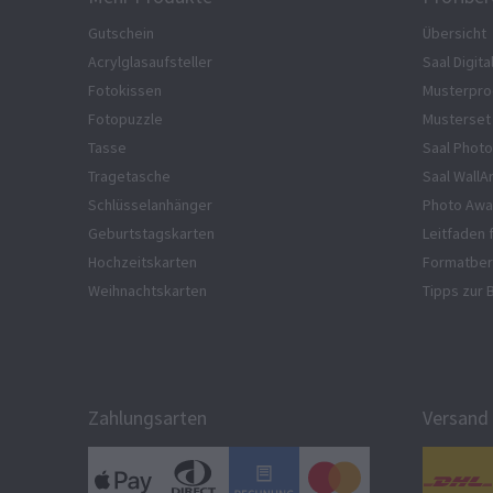
Gutschein
Übersicht
Acrylglasaufsteller
Saal Digita
Fotokissen
Musterpro
Fotopuzzle
Musterset
Tasse
Saal Photo
Tragetasche
Saal WallA
Schlüsselanhänger
Photo Awa
Geburtstagskarten
Leitfaden 
Hochzeitskarten
Formatber
Weihnachtskarten
Tipps zur 
Zahlungsarten
Versand