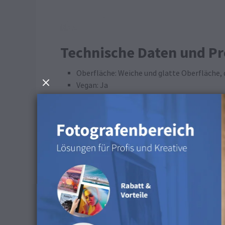
Technische Daten und P
Oberfläche: Weiche und glatte Oberfläche, d
Vegan: Ja
Material: 57 % Polyurethan und 43 % Visko
Produktionsverfahren: UV-Direktdruck
Farbcode der Schrift im Musterset: R: 247 G:
Hinweise zur Reinigung
Du kannst ein feuchtes oder trockenes Mikrofas
Verfügbar in den folgen
Dieses Produkt ist für Fotobücher erhältlich.