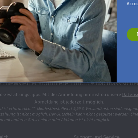
Accou
zt Newsletter abonnieren und 5 € Nachlass siche
und Gestaltungstipps. Mit der Anmeldung nimmst du unsere
Datens
Abmeldung ist jederzeit möglich.
d ist erforderlich.
**
Mindestbestellwert 9,99 €. Versandkosten sind ausge
zahlung ist nicht möglich. Der Gutschein kann nicht gesplittet werden. Eine
n mit anderen Gutscheinen oder Aktionen ist nicht möglich.
eich
Support und Service