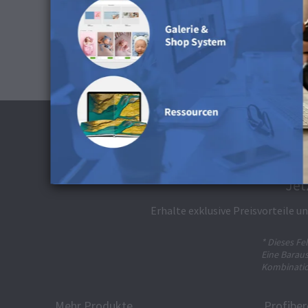
Jet
Erhalte exklusive Preisvorteile 
* Dieses Fel
Eine Baraus
Kombinatio
Mehr Produkte
Profiber