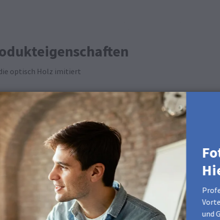
rodukteigenschaften
ie optisch Holz imitiert
se
 227 B: 197 #f7e3c5
Fo
ertuch verwenden, um diese Oberfläche zu reinigen.
Hi
den Produkten
Profe
Vorte
und G