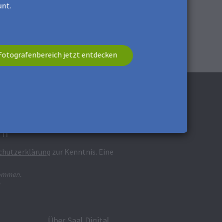
nt.
Fotografenbereich jetzt entdecken
rn**
chutzerklärung
zur Kenntnis. Eine
nommen.
Über Saal Digital