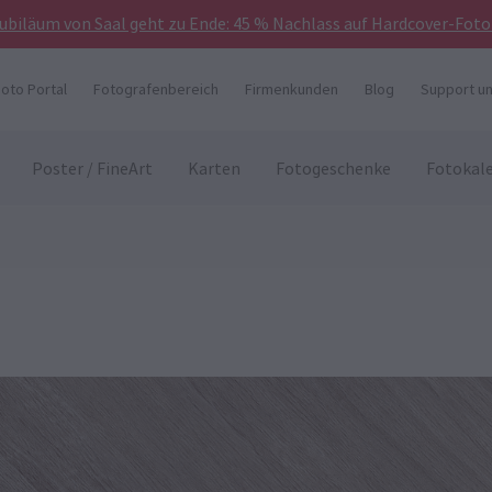
Jubiläum von Saal geht zu Ende: 45 % Nachlass auf Hardcover-Foto
hoto Portal
Fotografenbereich
Firmenkunden
Blog
Support un
Poster / FineArt
Karten
Fotogeschenke
Fotokal