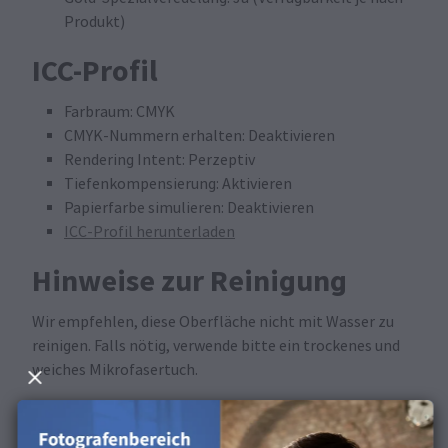
Produkt)
ICC-Profil
Farbraum: CMYK
CMYK-Nummern erhalten: Deaktivieren
Rendering Intent: Perzeptiv
Tiefenkompensierung: Aktivieren
Papierfarbe simulieren: Deaktivieren
ICC-Profil herunterladen
Hinweise zur Reinigung
Wir empfehlen, diese Oberfläche nicht mit Wasser zu
reinigen. Falls nötig, verwende bitte ein trockenes und
weiches Mikrofasertuch.
Verfügbar in den folgenden