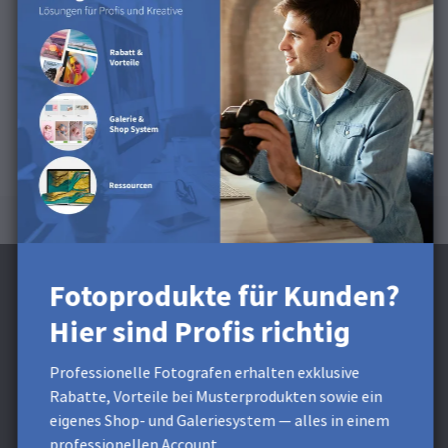
Produkten
Dieses Produkt ist für Karten, Postkarten und
Minileporellos erhältlich.
Fotoprodukte für Kunden?
Hier sind Profis richtig
Jetzt Newsletter abonnieren und 5 €
Professionelle Fotografen erhalten exklusive
Nachlass sichern**
Rabatte, Vorteile bei Musterprodukten sowie ein
eigenes Shop- und Galeriesystem — alles in einem
Erhalte exklusive Preisvorteile und Gestaltungstipps. Mit
professionellen Account.