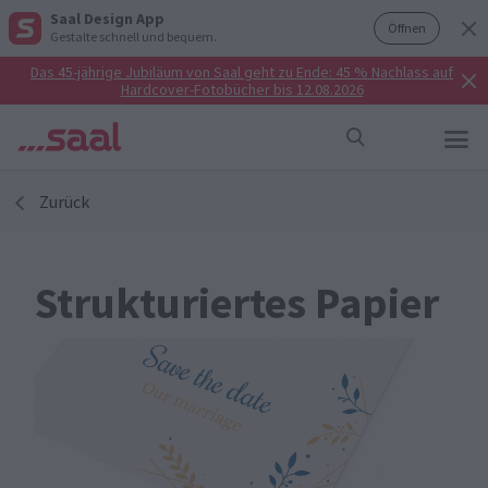
Saal Design App
Öffnen
Gestalte schnell und bequem.
Das 45-jährige Jubiläum von Saal geht zu Ende: 45 % Nachlass auf
Hardcover-Fotobücher bis 12.08.2026
Zurück
Strukturiertes Papier