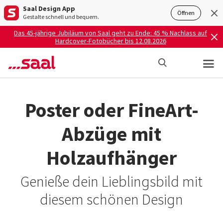
Saal Design App
Öffnen
Gestalte schnell und bequem.
Das 45-jährige Jubiläum von Saal geht zu Ende: 45 % Nachlass auf
Hardcover-Fotobücher bis 12.08.2026
Poster oder FineArt-
Abzüge mit
Holzaufhänger
Genieße dein Lieblingsbild mit
diesem schönen Design