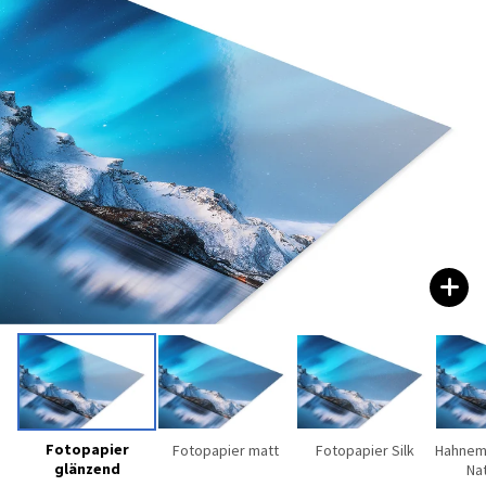
Fotopapier
Fotopapier matt
Fotopapier Silk
Hahnem
glänzend
Nat